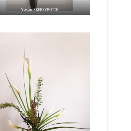
Yvelyne RREBEYROTTE