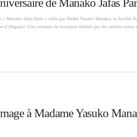
iversaire de Manako Jafas Par
le « Manako Jafas Paris » créée par Maître Yasuko Manako, la Société Na
t d’élégance .Une centaine de bouquets réalisés par des artistes venus
ommage à Madame Yasuko Man