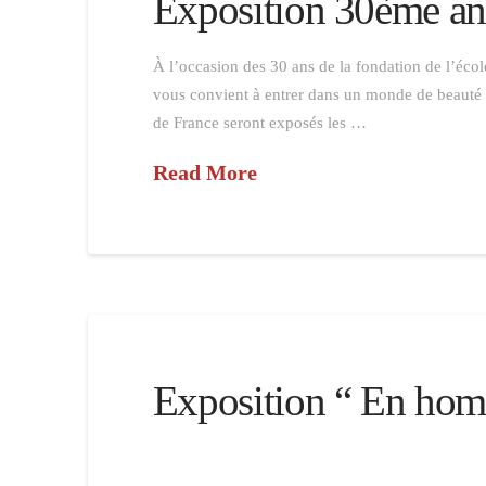
Exposition 30ème ann
À l’occasion des 30 ans de la fondation de l’éco
vous convient à entrer dans un monde de beauté e
de France seront exposés les …
Read More
Exposition “ En h