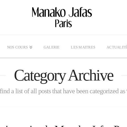
NOS COURS
GALERIE
LES MAITRES
ACTUALIT
Category Archive
find a list of all posts that have been categorized as