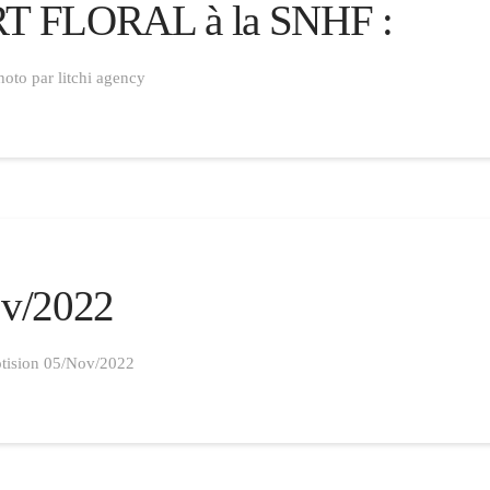
 FLORAL à la SNHF :
 par litchi agency
ov/2022
otision 05/Nov/2022